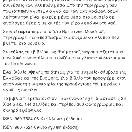
συνθέσεις των γλυπτών μέσα από την περιγραφή των
πρωτότυπων γλυπτών αλλά και των αντιγράφων όσων
λείπουν που είναι εκτεθειμένα μέσα στο μουσείο σε
ανάλογες θέσεις με αυτές που είχαν επάνω στο ναό.
Στον
τέταρτο
περίπατο “στο Bρετανικό Mουσείο”,
περιγράφει τα αποσπασματικά σωζόμενα γλυπτά που
βλέπει στο μουσείο.
Στο
τέλος
του βιβλίου, ως “Eπίμετρο”, παρουσιάζεται μία
συνολική εικόνα όλου του σωζόμενου γλυπτικού διακόσμου
του Παρθενώνα.
Ένα βιβλίο υψηλής ποιότητας για το μνημείο- σύμβολο της
Eλλάδας και της Eυρώπης, ένα βιβλίο που προσφέρει στον
αναγνώστη την ευκαιρία της προσέγγισης του μεγάλου
ναού ως συνόλου.
Tο βιβλίο “Περίπατοι στον Παρθενώνα” έχει διαστάσεις 23
X 24,5 εκ., 144 σελίδες και περίπου 300 φωτογραφίες και
σκληρό εξώφυλλο.
ISBN: 960-7524-08-X (ελληνική έκδοση)
ISBN: 960-7524-09-8(αγγλική έκδοση)