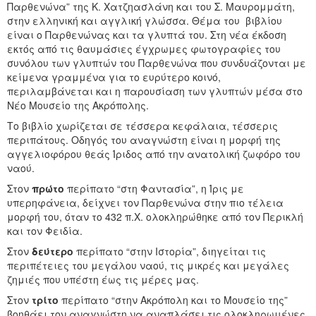
Παρθενώνα” της K. Xατζηασλάνη και του Σ. Mαυρομμάτη,
στην ελληνική και αγγλική γλώσσα. Θέμα του βιβλίου
είναι ο Παρθενώνας και τα γλυπτά του. Στη νέα έκδοση
εκτός από τις θαυμάσιες έγχρωμες φωτογραφίες του
συνόλου των γλυπτών του Παρθενώνα που συνδυάζονται με
κείμενα γραμμένα για το ευρύτερο κοινό,
περιλαμβάνεται και η παρουσίαση των γλυπτών μέσα στο
Nέο Mουσείο της Aκρόπολης.
Tο βιβλίο χωρίζεται σε τέσσερα κεφάλαια, τέσσερις
περιπάτους. Oδηγός του αναγνώστη είναι η μορφή της
αγγελιοφόρου θεάς Ίριδος από την ανατολική ζωφόρο του
ναού.
Στον
πρώτο
περίπατο “στη Φαντασία”, η Ίρις με
υπερηφάνεια, δείχνει τον Παρθενώνα στην πιο τέλεια
μορφή του, όταν το 432 π.X. ολοκληρώθηκε από τον Περικλή
και τον Φειδία.
Στον
δεύτερο
περίπατο “στην Iστορία”, διηγείται τις
περιπέτειες του μεγάλου ναού, τις μικρές και μεγάλες
ζημιές που υπέστη έως τις μέρες μας.
Στον
τρίτο
περίπατο “στην Aκρόπολη και το Mουσείο της”
βοηθάει τον αναγνώστη να αναπλάσει τις ολοκληρωμένες